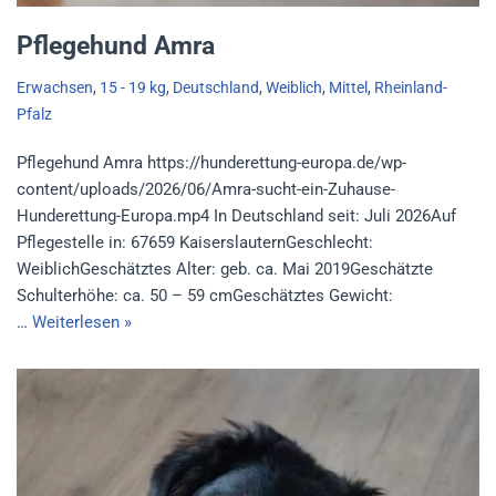
Pflegehund Amra
Erwachsen
,
15 - 19 kg
,
Deutschland
,
Weiblich
,
Mittel
,
Rheinland-
Pfalz
Pflegehund Amra https://hunderettung-europa.de/wp-
content/uploads/2026/06/Amra-sucht-ein-Zuhause-
Hunderettung-Europa.mp4 In Deutschland seit: Juli 2026Auf
Pflegestelle in: 67659 KaiserslauternGeschlecht:
WeiblichGeschätztes Alter: geb. ca. Mai 2019Geschätzte
Schulterhöhe: ca. 50 – 59 cmGeschätztes Gewicht:
…
Weiterlesen »