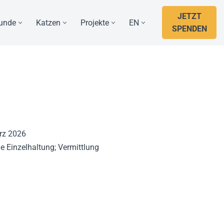
JETZT
unde
Katzen
Projekte
EN
SPENDEN
ärz 2026
e Einzelhaltung; Vermittlung