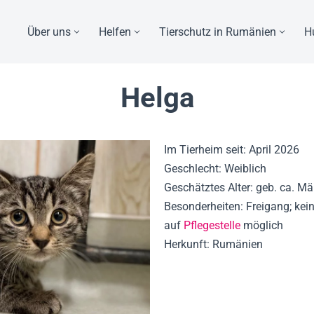
Über uns
Helfen
Tierschutz in Rumänien
H
Helga
Im Tierheim seit: April 2026
Geschlecht: Weiblich
Geschätztes Alter: geb. ca. M
Besonderheiten: Freigang; kein
auf
Pflegestelle
möglich
Herkunft: Rumänien