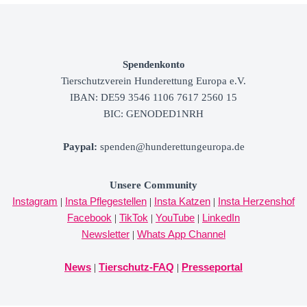
Spendenkonto
Tierschutzverein
Hunderettung Europa e.V.
IBAN: DE59 3546 1106 7617 2560 15
BIC: GENODED1NRH
Paypal
:
spenden@hunderettungeuropa.de
Unsere Community
Instagram
Insta Pflegestellen
Insta Katzen
Insta Herzenshof
|
|
|
Facebook
TikTok
YouTube
LinkedIn
|
|
|
Newsletter
Whats App Channel
|
News
Tierschutz-FAQ
Presseportal
|
|