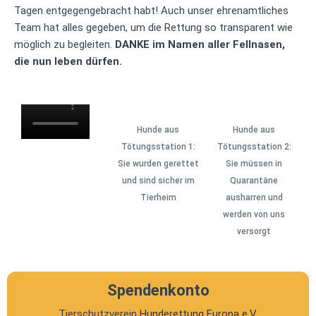
Tagen entgegengebracht habt! Auch unser ehrenamtliches
Team hat alles gegeben, um die Rettung so transparent wie
möglich zu begleiten.
DANKE im Namen aller Fellnasen,
die nun leben dürfen.
Hunde aus
Hunde aus
Tötungsstation 1:
Tötungsstation 2:
Sie wurden gerettet
Sie müssen in
und sind sicher im
Quarantäne
Tierheim
ausharren und
werden von uns
versorgt
Spendenkonto
Tierschutzverein
Hunderettung Europa e.V.