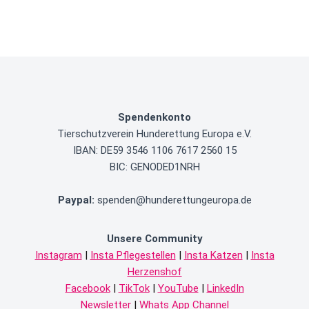
Spendenkonto
Tierschutzverein
Hunderettung Europa e.V.
IBAN: DE59 3546 1106 7617 2560 15
BIC: GENODED1NRH
Paypal
:
spenden@hunderettungeuropa.de
Unsere Community
Instagram
|
Insta Pflegestellen
|
Insta Katzen
|
Insta
Herzenshof
Facebook
|
TikTok
|
YouTube
|
LinkedIn
Newsletter
|
Whats App Channel