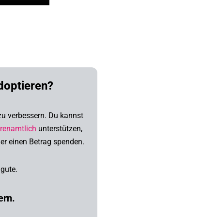
doptieren?
 zu verbessern.
Du kannst
renamtlich
unterstützen,
der
einen Betrag spenden.
gute.
ern.