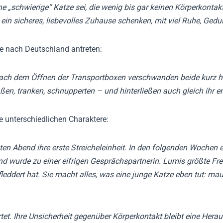
e „schwierige“ Katze sei, die wenig bis gar keinen Körperkontakt
 ein sicheres, liebevolles Zuhause schenken, mit viel Ruhe, Gedu
se nach Deutschland antreten:
Nach dem Öffnen der Transportboxen verschwanden beide kurz hin
ßen, tranken, schnupperten – und hinterließen auch gleich ihr 
e unterschiedlichen Charaktere:
en Abend ihre erste Streicheleinheit. In den folgenden Wochen 
nd wurde zu einer eifrigen Gesprächspartnerin. Lumis größte Fre
leddert hat. Sie macht alles, was eine junge Katze eben tut: mau
tet. Ihre Unsicherheit gegenüber Körperkontakt bleibt eine Her