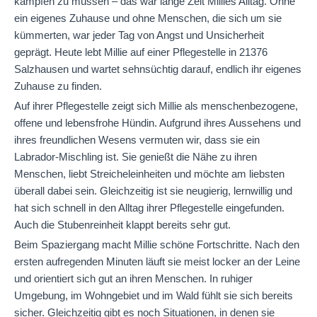
kämpfen zu müssen – das war lange Zeit Millies Alltag. Ohne
ein eigenes Zuhause und ohne Menschen, die sich um sie
kümmerten, war jeder Tag von Angst und Unsicherheit
geprägt. Heute lebt Millie auf einer Pflegestelle in 21376
Salzhausen und wartet sehnsüchtig darauf, endlich ihr eigenes
Zuhause zu finden.
Auf ihrer Pflegestelle zeigt sich Millie als menschenbezogene,
offene und lebensfrohe Hündin. Aufgrund ihres Aussehens und
ihres freundlichen Wesens vermuten wir, dass sie ein
Labrador-Mischling ist. Sie genießt die Nähe zu ihren
Menschen, liebt Streicheleinheiten und möchte am liebsten
überall dabei sein. Gleichzeitig ist sie neugierig, lernwillig und
hat sich schnell in den Alltag ihrer Pflegestelle eingefunden.
Auch die Stubenreinheit klappt bereits sehr gut.
Beim Spaziergang macht Millie schöne Fortschritte. Nach den
ersten aufregenden Minuten läuft sie meist locker an der Leine
und orientiert sich gut an ihren Menschen. In ruhiger
Umgebung, im Wohngebiet und im Wald fühlt sie sich bereits
sicher. Gleichzeitig gibt es noch Situationen, in denen sie