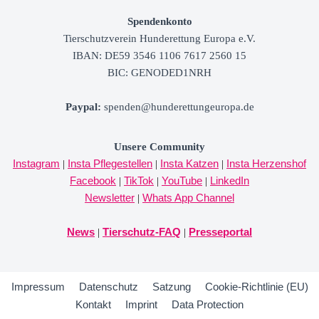
Spendenkonto
Tierschutzverein
Hunderettung Europa e.V.
IBAN: DE59 3546 1106 7617 2560 15
BIC: GENODED1NRH
Paypal
:
spenden@hunderettungeuropa.de
Unsere Community
Instagram
Insta Pflegestellen
Insta Katzen
Insta Herzenshof
|
|
|
Facebook
TikTok
YouTube
LinkedIn
|
|
|
Newsletter
Whats App Channel
|
News
Tierschutz-FAQ
Presseportal
|
|
Impressum
Datenschutz
Satzung
Cookie-Richtlinie (EU)
Kontakt
Imprint
Data Protection