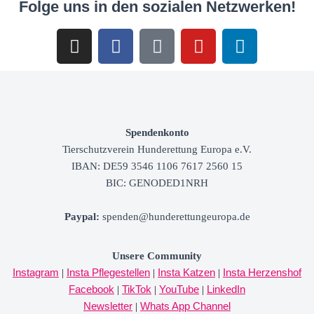
Folge uns in den sozialen Netzwerken!
Spendenkonto
Tierschutzverein
Hunderettung Europa e.V.
IBAN: DE59 3546 1106 7617 2560 15
BIC: GENODED1NRH
Paypal
:
spenden@hunderettungeuropa.de
Unsere Community
Instagram
Insta Pflegestellen
Insta Katzen
Insta Herzenshof
|
|
|
Facebook
TikTok
YouTube
LinkedIn
|
|
|
Newsletter
Whats App Channel
|