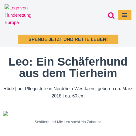
Zum
Inhalt
springen
SPENDE JETZT UND RETTE LEBEN!
Leo: Ein Schäferhund
aus dem Tierheim
Rüde | auf Pflegestelle in Nordrhein-Westfalen | geboren ca. März
2018 | ca. 60 cm
Schäferhund-Mix Leo sucht ein Zuhause