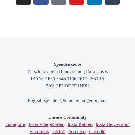
Spendenkonto
Tierschutzverein
Hunderettung Europa e.V.
IBAN: DE59 3546 1106 7617 2560 15
BIC: GENODED1NRH
Paypal
:
spenden@hunderettungeuropa.de
Unsere Community
Instagram
Insta Pflegestellen
Insta Katzen
Insta Herzenshof
|
|
|
Facebook
TikTok
YouTube
LinkedIn
|
|
|