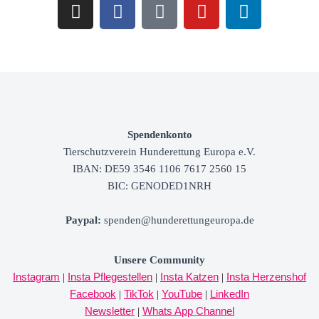
Spendenkonto
Tierschutzverein
Hunderettung Europa e.V.
IBAN: DE59 3546 1106 7617 2560 15
BIC: GENODED1NRH
Paypal
:
spenden@hunderettungeuropa.de
Unsere Community
Instagram
Insta Pflegestellen
Insta Katzen
Insta Herzenshof
|
|
|
Facebook
TikTok
YouTube
LinkedIn
|
|
|
Newsletter
Whats App Channel
|