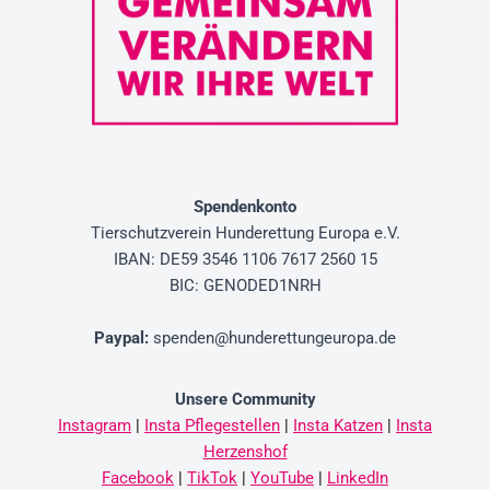
Spendenkonto
Tierschutzverein
Hunderettung Europa e.V.
IBAN: DE59 3546 1106 7617 2560 15
BIC: GENODED1NRH
Paypal
:
spenden@hunderettungeuropa.de
Unsere Community
Instagram
|
Insta Pflegestellen
|
Insta Katzen
|
Insta
Herzenshof
Facebook
|
TikTok
|
YouTube
|
LinkedIn