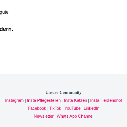
gute.
dern.
Unsere Community
Instagram
Insta Pflegestellen
Insta Katzen
Insta Herzenshof
|
|
|
Facebook
TikTok
YouTube
LinkedIn
|
|
|
Newsletter
Whats App Channel
|