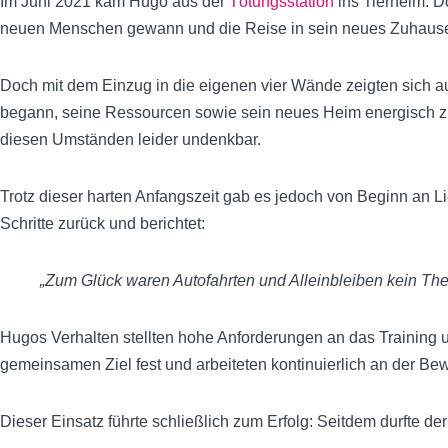
Im Juni 2021 kam Hugo aus der
Tötungsstation
ins Tierheim. D
neuen Menschen gewann und die Reise in sein neues Zuhause 
Doch mit dem Einzug in die eigenen vier Wände zeigten sich au
begann, seine Ressourcen sowie sein neues Heim energisch zu 
diesen Umständen leider undenkbar.
Trotz dieser harten Anfangszeit gab es jedoch von Beginn an Lic
Schritte zurück und berichtet:
„Zum Glück waren Autofahrten und Alleinbleiben kein Th
Hugos Verhalten stellten hohe Anforderungen an das Training 
gemeinsamen Ziel fest und arbeiteten kontinuierlich an der Be
Dieser Einsatz führte schließlich zum Erfolg: Seitdem durfte d