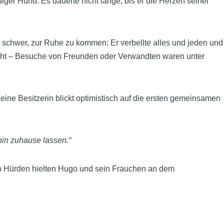
iger Hund. Es dauerte nicht lange, bis er die Herzen seiner
h schwer, zur Ruhe zu kommen: Er verbellte alles und jeden und
eicht – Besuche von Freunden oder Verwandten waren unter
Seine Besitzerin blickt optimistisch auf die ersten gemeinsamen
hin zuhause lassen.“
ßen Hürden hielten Hugo und sein Frauchen an dem