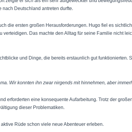
ort zeigte er sich als ein sehr aufgeweckter und bewegungsfreud
nach Deutschland antreten durfte.
ch die ersten großen Herausforderungen. Hugo fiel es sichtlic
verteidigen. Das machte den Alltag für seine Familie nicht l
htblicke und Dinge, die bereits erstaunlich gut funktionierten. 
ema. Wir konnten ihn zwar nirgends mit hinnehmen, aber immer
und erforderten eine konsequente Aufarbeitung. Trotz der gro
wältigung dieser Problematiken.
er aktive Rüde schon viele neue Abenteuer erleben.