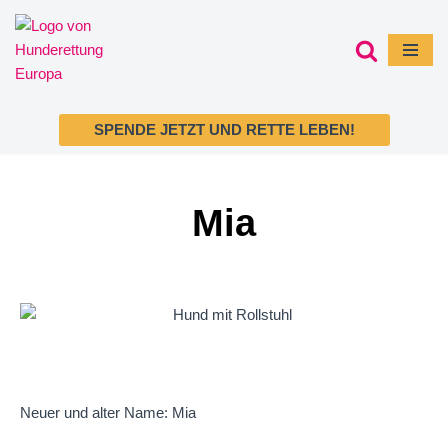
Zum
Inhalt
springen
SPENDE JETZT UND RETTE LEBEN!
Mia
Neuer und alter Name: Mia