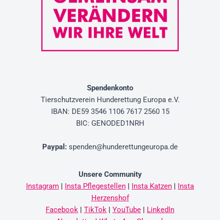
Spendenkonto
Tierschutzverein
Hunderettung Europa e.V.
IBAN: DE59 3546 1106 7617 2560 15
BIC: GENODED1NRH
Paypal
:
spenden@hunderettungeuropa.de
Unsere Community
Instagram
|
Insta Pflegestellen
|
Insta Katzen
|
Insta
Herzenshof
Facebook
|
TikTok
|
YouTube
|
LinkedIn