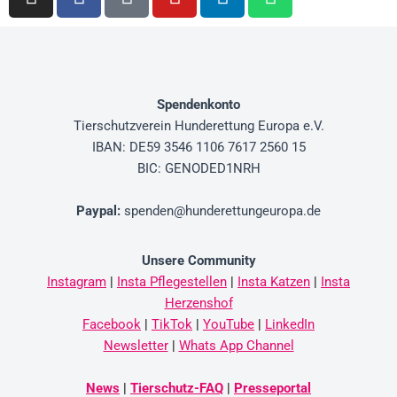
Spendenkonto
Tierschutzverein
Hunderettung Europa e.V.
IBAN: DE59 3546 1106 7617 2560 15
BIC: GENODED1NRH
Paypal
:
spenden@hunderettungeuropa.de
Unsere Community
Instagram
|
Insta Pflegestellen
|
Insta Katzen
|
Insta
Herzenshof
Facebook
|
TikTok
|
YouTube
|
LinkedIn
Newsletter
|
Whats App Channel
News
|
Tierschutz-FAQ
|
Presseportal