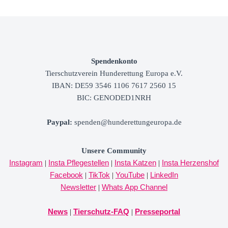
Spendenkonto
Tierschutzverein
Hunderettung Europa e.V.
IBAN: DE59 3546 1106 7617 2560 15
BIC: GENODED1NRH
Paypal
:
spenden@hunderettungeuropa.de
Unsere Community
Instagram
Insta Pflegestellen
Insta Katzen
Insta Herzenshof
|
|
|
Facebook
TikTok
YouTube
LinkedIn
|
|
|
Newsletter
Whats App Channel
|
News
Tierschutz-FAQ
Presseportal
|
|