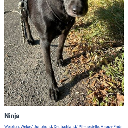
Ninja
Weiblich
,
Welpe/ Junghund
,
Deutschland/ Pflegestelle
,
Happy-Ends