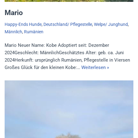
Mario
Happy-Ends Hunde
,
Deutschland/ Pflegestelle
,
Welpe/ Junghund
,
Männlich
,
Rumänien
Mario Neuer Name: Kobe Adoptiert seit: Dezember
2024Geschlecht: MännlichGeschätztes Alter: geb. ca. Juni
2024Herkunft: ursprünglich Rumänien, Pflegestelle in Viersen
Großes Glück für den kleinen Kobe:…
Weiterlesen »