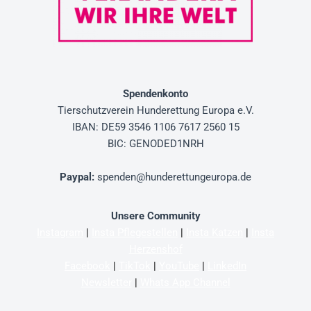
Spendenkonto
Tierschutzverein
Hunderettung Europa e.V.
IBAN: DE59 3546 1106 7617 2560 15
BIC: GENODED1NRH
Paypal
:
spenden@hunderettungeuropa.de
Unsere Community
Instagram
|
Insta Pflegestellen
|
Insta Katzen
|
Insta
Herzenshof
Facebook
|
TikTok
|
YouTube
|
LinkedIn
Newsletter
|
Whats App Channel